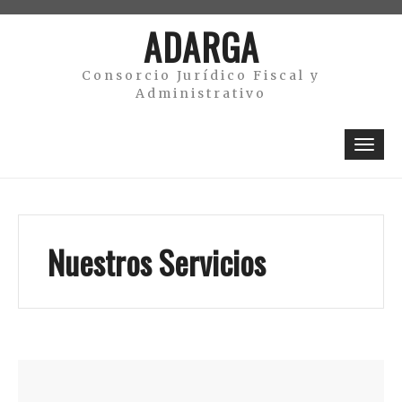
Skip
ADARGA
to
content
Consorcio Jurídico Fiscal y
Administrativo
Toggl
navig
Nuestros Servicios