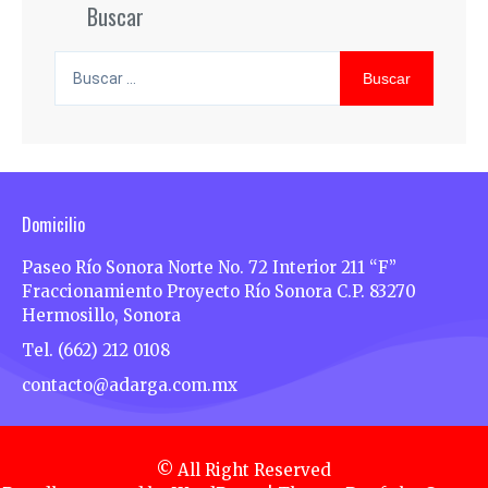
Buscar
Buscar:
Domicilio
Paseo Río Sonora Norte No. 72 Interior 211 “F”
Fraccionamiento Proyecto Río Sonora C.P. 83270
Hermosillo, Sonora
Tel. (662) 212 0108
contacto@adarga.com.mx
© All Right Reserved